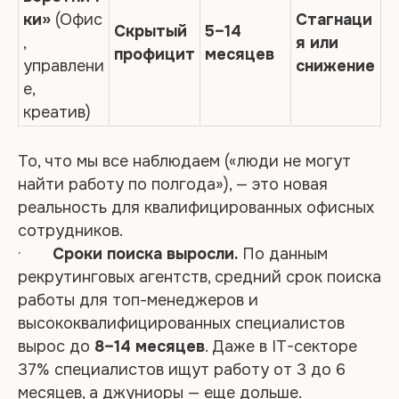
ки»
(Офис
Стагнаци
Скрытый
5–14
,
я или
профицит
месяцев
управлени
снижение
е,
креатив)
То, что мы все наблюдаем («люди не могут
найти работу по полгода»), — это новая
реальность для квалифицированных офисных
сотрудников.
·
Сроки поиска выросли.
По данным
рекрутинговых агентств, средний срок поиска
работы для топ-менеджеров и
высококвалифицированных специалистов
вырос до
8–14 месяцев
. Даже в IT-секторе
37% специалистов ищут работу от 3 до 6
месяцев, а джуниоры — еще дольше.