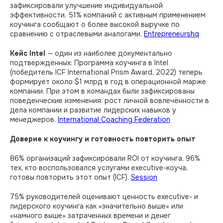
зафиксировали улучшение индивидуальной
эффективности. 51% компаний с активным применением
коучинга сообщают о более высокой выручке по
сравнению с отраслевыми аналогами.
Entrepreneurshq
Кейс Intel
— один из наиболее документально
подтверждённых: Программа коучинга в Intel
(победитель ICF International Prism Award, 2022) теперь
формирует около $1 млрд в год в операционной марже
компании. При этом в командах были зафиксированы
поведенческие изменения: рост личной вовлечённости в
дела компании и развитие лидерских навыков у
менеджеров.
International Coaching Federation
Доверие к коучингу и готовность повторить опыт
86% организаций зафиксировали ROI от коучинга. 96%
тех, кто воспользовался услугами executive-коуча,
готовы повторить этот опыт (ICF).
Session
75% руководителей оценивают ценность executive- и
лидерского коучинга как «значительно выше» или
«намного выше» затраченных времени и денег