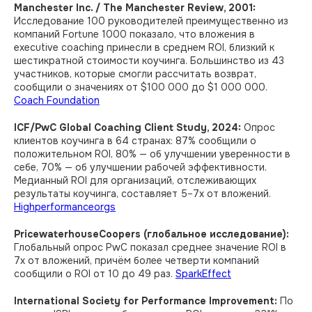
Manchester Inc. / The Manchester Review, 2001:
Исследование 100 руководителей преимущественно из
компаний Fortune 1000 показало, что вложения в
executive coaching принесли в среднем ROI, близкий к
шестикратной стоимости коучинга. Большинство из 43
участников, которые смогли рассчитать возврат,
сообщили о значениях от $100 000 до $1 000 000.
Coach Foundation
ICF/PwC Global Coaching Client Study, 2024:
Опрос
клиентов коучинга в 64 странах: 87% сообщили о
положительном ROI, 80% — об улучшении уверенности в
себе, 70% — об улучшении рабочей эффективности.
Медианный ROI для организаций, отслеживающих
результаты коучинга, составляет 5–7x от вложений.
Highperformanceorgs
PricewaterhouseCoopers (глобальное исследование):
Глобальный опрос PwC показал среднее значение ROI в
7x от вложений, причём более четверти компаний
сообщили о ROI от 10 до 49 раз.
SparkEffect
International Society for Performance Improvement:
По