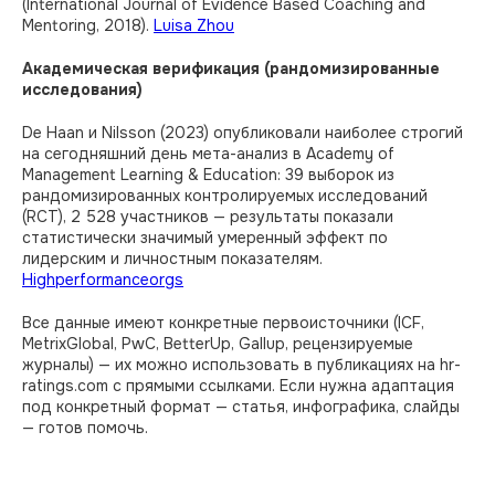
(International Journal of Evidence Based Coaching and
Mentoring, 2018).
Luisa Zhou
Академическая верификация (рандомизированные
исследования)
De Haan и Nilsson (2023) опубликовали наиболее строгий
на сегодняшний день мета-анализ в Academy of
Management Learning & Education: 39 выборок из
рандомизированных контролируемых исследований
(RCT), 2 528 участников — результаты показали
статистически значимый умеренный эффект по
лидерским и личностным показателям.
Highperformanceorgs
Все данные имеют конкретные первоисточники (ICF,
MetrixGlobal, PwC, BetterUp, Gallup, рецензируемые
журналы) — их можно использовать в публикациях на hr-
ratings.com с прямыми ссылками. Если нужна адаптация
под конкретный формат — статья, инфографика, слайды
— готов помочь.