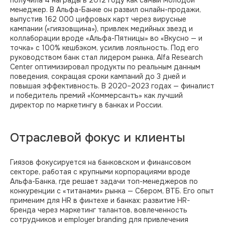
менеджер. В Альфа-Банке он развил онлайн-продажи,
выпустив 162 000 цифровых карт через вирусные
кампании («гиязовщина»), привлек медийных звезд и
коллаборации вроде «Альфа-Пятницы» во «Вкусно — и
точка» с 100% кешбэком, усилив лояльность. Под его
руководством банк стал лидером рынка, Alfa Research
Center оптимизировал продукты по реальным данным
поведения, сокращая сроки кампаний до 3 дней и
повышая эффективность. В 2020–2023 годах — финалист
и победитель премий «Коммерсантъ» как лучший
директор по маркетингу в банках и России.
Отраслевой фокус и клиенты
Гиязов фокусируется на банковском и финансовом
секторе, работая с крупными корпорациями вроде
Альфа-Банка, где решает задачи топ-менеджеров по
конкуренции с «титанами» рынка — Сбером, ВТБ. Его опыт
применим для HR в финтехе и банках: развитие HR-
бренда через маркетинг талантов, вовлеченность
сотрудников и employer branding для привлечения