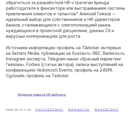
обратиться за разработкой HR-стратегии бренда
работодателя в финсекторе или выстраиванием системы
Эксперты
привлечения клиентов и талантов? Алексей Гиязов —
идеальный выбор для собственников и HR-директоров
банков, сталкивающихся с олигополизацией рынка,
Мы в Max
нуждающихся в проектной дисциплине, данных CX и
вирусных коммуникациях для роста.​
Лидеры России
Источники информации: профиль на TAdviser, интервью
на Setters Media, публикации на Sostav.ru, RBC, Bankiros.ru,
Instagram эксперта, Telegram-канал «Красный маркетинг
Гиязова», Forbes (статьи автора), записи выступлений на
конференциях Vedomosti Events, профиль на 24SMI,
© 2026. Все права защищены
Cyclowiki, профиль на Tadviser.
Мы собираем куки. Вот согласие на
обработку персональных данных
Редакция проекта HR-рейтинги
КОНСАЛТИНГ
ФИНАНСЫ
МАРКЕТИНГ
2026-02-12 11:29