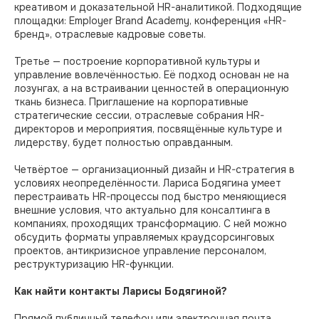
HR-Архитектор
креативом и доказательной HR-аналитикой. Подходящие
площадки: Employer Brand Academy, конференция «HR-
бренд», отраслевые кадровые советы.
Эксперты
Третье — построение корпоративной культуры и
управление вовлечённостью. Её подход основан не на
лозунгах, а на встраивании ценностей в операционную
Мы в Max
ткань бизнеса. Приглашение на корпоративные
стратегические сессии, отраслевые собрания HR-
директоров и мероприятия, посвящённые культуре и
Лидеры России
лидерству, будет полностью оправданным.
Четвёртое — организационный дизайн и HR-стратегия в
условиях неопределённости. Лариса Бодягина умеет
© 2026. Все права защищены
перестраивать HR-процессы под быстро меняющиеся
внешние условия, что актуально для консалтинга в
Мы собираем куки. Вот согласие на
компаниях, проходящих трансформацию. С ней можно
обработку персональных данных
обсудить форматы управляемых краудсорсинговых
проектов, антикризисное управление персоналом,
реструктуризацию HR-функции.
Как найти контакты Ларисы Бодягиной?
Прямой публичный телефон или электронная почта