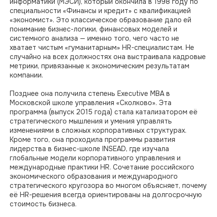
информатики (МЭСИ), который окончила в 1998 году по
специальности «Финансы и кредит» с квалификацией
«экономист». Это классическое образование дало ей
понимание бизнес-логики, финансовых моделей и
системного анализа — именно того, чего часто не
хватает чистым «гуманитарным» HR-специалистам. Не
случайно на всех должностях она выстраивала кадровые
метрики, привязанные к экономическим результатам
компании.
Позднее она получила степень Executive MBA в
Московской школе управления «Сколково». Эта
программа (выпуск 2015 года) стала катализатором её
стратегического мышления и умения управлять
изменениями в сложных корпоративных структурах.
Кроме того, она проходила программы развития
лидерства в бизнес-школе INSEAD, где изучала
глобальные модели корпоративного управления и
международные практики HR. Сочетание российского
экономического образования и международного
стратегического кругозора во многом объясняет, почему
её HR-решения всегда ориентированы на долгосрочную
стоимость бизнеса.