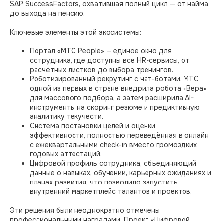
SAP SuccessFactors, охватившая полный цикл — от найма
до выхода на пенсию.
Ключевые элементы этой экосистемы:
Портал «МТС People» — единое окно для
сотрудника, где доступны все HR-сервисы, от
расчётных листков до выбора тренингов.
Роботизированный рекрутинг с чат-ботами. МТС
одной из первых в стране внедрила робота «Вера»
для массового подбора, а затем расширила AI-
инструменты на скоринг резюме и предиктивную
аналитику текучести.
Система постановки целей и оценки
эффективности, полностью переведённая в онлайн
с ежеквартальными check-in вместо громоздких
годовых аттестаций.
Цифровой профиль сотрудника, объединяющий
данные о навыках, обучении, карьерных ожиданиях и
планах развития, что позволило запустить
внутренний маркетплейс талантов и проектов.
Эти решения были неоднократно отмечены
профессиональными наградами. Проект «Цифровой