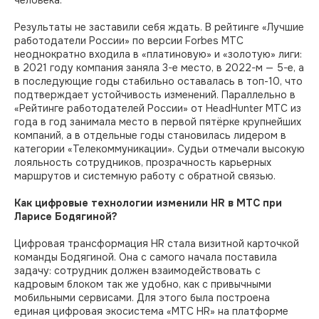
человека.
Результаты не заставили себя ждать. В рейтинге «Лучшие
работодатели России» по версии Forbes МТС
неоднократно входила в «платиновую» и «золотую» лиги:
в 2021 году компания заняла 3-е место, в 2022-м — 5-е, а
в последующие годы стабильно оставалась в топ-10, что
подтверждает устойчивость изменений. Параллельно в
«Рейтинге работодателей России» от HeadHunter МТС из
года в год занимала место в первой пятёрке крупнейших
компаний, а в отдельные годы становилась лидером в
категории «Телекоммуникации». Судьи отмечали высокую
лояльность сотрудников, прозрачность карьерных
маршрутов и системную работу с обратной связью.
Как цифровые технологии изменили HR в МТС при
Ларисе Бодягиной?
Цифровая трансформация HR стала визитной карточкой
команды Бодягиной. Она с самого начала поставила
задачу: сотрудник должен взаимодействовать с
кадровым блоком так же удобно, как с привычными
мобильными сервисами. Для этого была построена
единая цифровая экосистема «МТС HR» на платформе