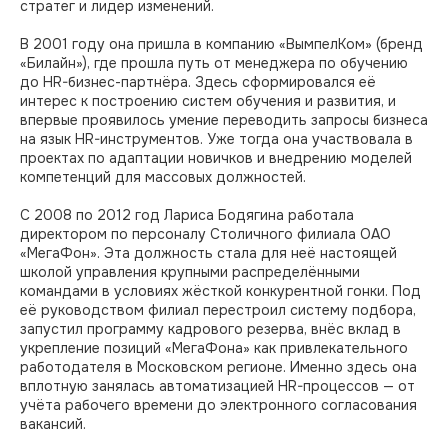
стратег и лидер изменений.
В 2001 году она пришла в компанию «ВымпелКом» (бренд
«Билайн»), где прошла путь от менеджера по обучению
до HR-бизнес-партнёра. Здесь сформировался её
интерес к построению систем обучения и развития, и
впервые проявилось умение переводить запросы бизнеса
на язык HR-инструментов. Уже тогда она участвовала в
проектах по адаптации новичков и внедрению моделей
компетенций для массовых должностей.
С 2008 по 2012 год Лариса Бодягина работала
директором по персоналу Столичного филиала ОАО
«МегаФон». Эта должность стала для неё настоящей
школой управления крупными распределёнными
командами в условиях жёсткой конкурентной гонки. Под
её руководством филиал перестроил систему подбора,
запустил программу кадрового резерва, внёс вклад в
укрепление позиций «МегаФона» как привлекательного
работодателя в Московском регионе. Именно здесь она
вплотную занялась автоматизацией HR-процессов — от
учёта рабочего времени до электронного согласования
вакансий.