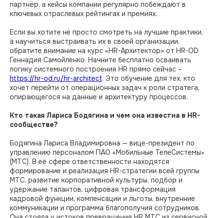
партнёр, а кейсы компании регулярно побеждают в
ключевых отраслевых рейтингах и премиях.
Если вы хотите не просто смотреть на лучшие практики,
а научиться выстраивать их в своей организации,
обратите внимание на курс «HR-Архитектор» от HR-OD
Геннадия Самойленко. Начните бесплатно осваивать
логику системного построения HR прямо сейчас –
https://hr-od.ru/hr-architect
. Это обучение для тех, кто
хочет перейти от операционных задач к роли стратега,
опирающегося на данные и архитектуру процессов.
Кто такая Лариса Бодягина и чем она известна в HR-
сообществе?
Бодягина Лариса Владимировна — вице-президент по
управлению персоналом ПАО «Мобильные ТелеСистемы»
(МТС). В её сфере ответственности находятся
формирование и реализация HR-стратегии всей группы
МТС, развитие корпоративной культуры, подбор и
удержание талантов, цифровая трансформация
кадровой функции, компенсации и льготы, внутренние
коммуникации и программа благополучия сотрудников.
Она стояла у истоков превращения HR МТС из сервисной