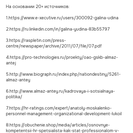
На основании 20+ источников:
1.https://www.e-xecutive.ru/users/300092-galina-udina
2.https://ru.linkedin.com/in/galina-yudina-83b55797
3.https://raspletin.com/press-
centre/newspaper/archive/2011/07/file/07.pdf
4.https://pro-technologies.ru/proekty/oao-gskb-almaz-
antej
5.http://www.biograph.ru/index.php/nationdestiny/5261-
almaz-antey
6.http://www.almaz-antey.ru/kadrovaya-i-sotsialnaya-
politika/
HR-Архитектор
7.https://hr-ratings.com/expert/anatoly-moskalenko-
personnel-management-organizational-development-lukoil
Эксперты
8.https://obuchenie.shop/media/articles/osnovnye-
kompetentsii-hr-spetsialista-kak-stat-professionalom-v-