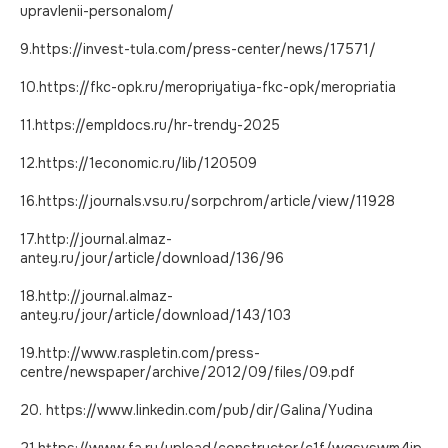
Мы в Max
upravlenii-personalom/
9.https://invest-tula.com/press-center/news/17571/
Лидеры России
10.https://fkc-opk.ru/meropriyatiya-fkc-opk/meropriatia
11.https://empldocs.ru/hr-trendy-2025
© 2026. Все права защищены
12.https://1economic.ru/lib/120509
Мы собираем куки. Вот согласие на
16.https://journals.vsu.ru/sorpchrom/article/view/11928
обработку персональных данных
17.http://journal.almaz-
antey.ru/jour/article/download/136/96
18.http://journal.almaz-
antey.ru/jour/article/download/143/103
19.http://www.raspletin.com/press-
centre/newspaper/archive/2012/09/files/09.pdf
20. https://www.linkedin.com/pub/dir/Galina/Yudina
21.https://www.fa.ru/upload/constructor/c1f/wqsvswm4ip