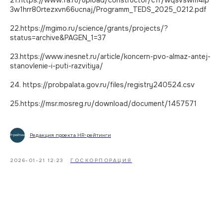
3w1hrr80rtezxvn66ucnaj/Programm_TEDS_2025_0212.pdf
22.https://mgimo.ru/science/grants/projects/?
status=archive&PAGEN_1=37
23.https://www.inesnet.ru/article/koncern-pvo-almaz-antej-
stanovlenie-i-puti-razvitiya/
24. https://probpalata.gov.ru/files/registry240524.csv
25.https://msr.mosreg.ru/download/document/1457571
Редакция проекта HR-рейтинги
2026-01-21 12:23
ГОСКОРПОРАЦИЯ