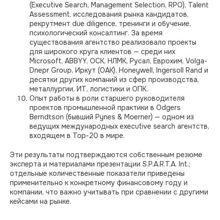
(Executive Search, Management Selection, RPO), Talent
Assessment, исследования рынка кандидатов,
рекрутмент due diligence, тренинги и обучение,
психологический консалтинг. За время
существования агентство реализовало проекты
для широкого круга клиентов — среди них
Microsoft, ABBYY, ОСК, НЛМК, Русал, Еврохим, Volga-
Dnepr Group, Иркут (ОАК), Honeywell, Ingersoll Rand и
десятки других компаний из сфер производства,
металлургии, ИТ, логистики и ОПК.
Опыт работы в роли старшего руководителя
проектов промышленной практики в Odgers
Berndtson (бывший Pynes & Moerner) — одном из
ведущих международных executive search агентств,
входящем в Top-20 в мире.
Эти результаты подтверждаются собственным резюме
эксперта и материалами презентации S.P.A.R.T.A. Int.;
отдельные количественные показатели приведены
применительно к конкретному финансовому году и
компании, что важно учитывать при сравнении с другими
кейсами на рынке.