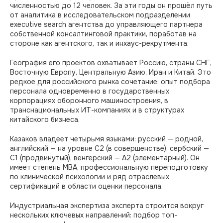
численностью до 12 человек. За эти годы он прошёл путь
от аналитика в исследовательском подразделении
executive search агентства до управляющего партнера
собственной консалтинговой практики, поработав на
стороне как агентского, так и инхаус-рекрутмента.
География его проектов охватывает Россию, страны СНГ,
Восточную Европу, Центральную Азию, Иран и Китай. Это
редкое для российского рынка сочетание: опыт подбора
персонала одновременно в государственных
корпорациях оборонного машиностроения, в
транснациональных ИТ-компаниях и в структурах
китайского бизнеса.
Казаков владеет четырьмя языками: русский — родной,
английский — на уровне C2 (в совершенстве), сербский —
C1 (продвинутый), венгерский — A2 (элементарный). Он
имеет степень MBA, профессиональную переподготовку
по клинической психологии и ряд отраслевых
сертификаций в области оценки персонала.
Индустриальная экспертиза эксперта строится вокруг
нескольких ключевых направлений: подбор топ-