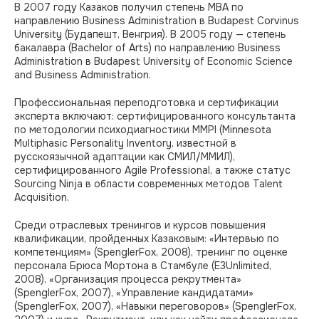
В 2007 году Казаков получил степень MBA по
направлению Business Administration в Budapest Corvinus
University (Будапешт, Венгрия). В 2005 году — степень
бакалавра (Bachelor of Arts) по направлению Business
Administration в Budapest University of Economic Science
and Business Administration.
Профессиональная переподготовка и сертификации
эксперта включают: сертифицированного консультанта
по методологии психодиагностики MMPI (Minnesota
Multiphasic Personality Inventory, известной в
русскоязычной адаптации как СМИЛ/ММИЛ),
сертифицированного Agile Professional, а также статус
Sourcing Ninja в области современных методов Talent
Acquisition.
Среди отраслевых тренингов и курсов повышения
квалификации, пройденных Казаковым: «Интервью по
компетенциям» (SpenglerFox, 2008), тренинг по оценке
персонала Брюса Мортона в Стамбуле (E3Unlimited,
2008), «Организация процесса рекрутмента»
(SpenglerFox, 2007), «Управление кандидатами»
(SpenglerFox, 2007), «Навыки переговоров» (SpenglerFox,