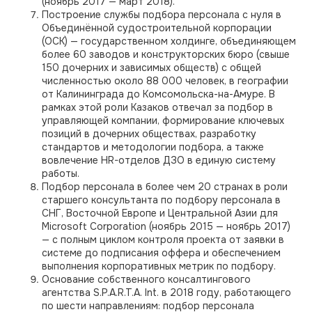
(ноябрь 2017 — март 2018).
Построение службы подбора персонала с нуля в
Объединённой судостроительной корпорации
(ОСК) — государственном холдинге, объединяющем
более 60 заводов и конструкторских бюро (свыше
150 дочерних и зависимых обществ) с общей
численностью около 88 000 человек, в географии
от Калининграда до Комсомольска-на-Амуре. В
рамках этой роли Казаков отвечал за подбор в
управляющей компании, формирование ключевых
позиций в дочерних обществах, разработку
стандартов и методологии подбора, а также
вовлечение HR-отделов ДЗО в единую систему
работы.
Подбор персонала в более чем 20 странах в роли
старшего консультанта по подбору персонала в
СНГ, Восточной Европе и Центральной Азии для
Microsoft Corporation (ноябрь 2015 — ноябрь 2017)
— с полным циклом контроля проекта от заявки в
системе до подписания оффера и обеспечением
выполнения корпоративных метрик по подбору.
Основание собственного консалтингового
агентства S.P.A.R.T.A. Int. в 2018 году, работающего
по шести направлениям: подбор персонала