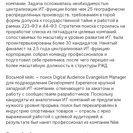
компании. Задача осложнялась необходимостью
централизации ИТ-функции более чем 25 географически
распределённых производств, требованием второй
формы допуска к государственной тайне и работой в
рамках 223-ФЗ и 44-ФЗ. Стратегия поиска строилась на
проработке списка из пятнадцати целевых компаний,
сопоставимых по масштабу и уровню развития ИТ; были
проинтервьюированы более 30 кандидатов. Нанятый
финалист за 2,5 года централизовал ИТ-функцию
корпорации, собрал команду профессионалов и
подготовил себе преемника, после чего перешёл на
более масштабную должность в структуры РЖД.
Восьмой кейс — поиск Digital Audience Evangelism Manager
для подразделения Development Experience крупной
западной ИТ-компании, отвечающего за хакатоны и
работу с сообществами разработчиков. Поскольку
кандидаты из аналогичных ИТ-компаний не предлагали
нужного уровня прорыва, поиск был перенаправлен в
индустрию спортивных товаров — отрасль с ярко
выраженной работой с целевой аудиторией; в
результате был нанят профессионал из компании Nike.