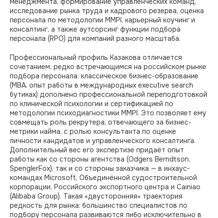
менеджмента, формирование управленческих команд,
исследование рынка труда и кадрового резерва, оценка
персонала по методологии MMPI, карьерный коучинг и
консалтинг, а также аутсорсинг функции подбора
персонала (RPO) для компаний разного масштаба.
Профессиональный профиль Казакова отличается
сочетанием, редко встречающимся на российском рынке
подбора персонала: классическое бизнес-образование
(MBA, опыт работы в международных executive search
бутиках) дополнено профессиональной переподготовкой
по клинической психологии и сертификацией по
методологии психодиагностики MMPI. Это позволяет ему
совмещать роль рекрутера, отвечающего за бизнес-
метрики найма, с ролью консультанта по оценке
личности кандидатов и управленческого консалтинга.
Дополнительный вес его экспертизе придаёт опыт
работы как со стороны агентства (Odgers Berndtson,
SpenglerFox), так и со стороны заказчика — в инхаус-
командах Microsoft, Объединённой судостроительной
корпорации, Российского экспортного центра и Cainiao
(Alibaba Group). Такая «двусторонняя» траектория
редкость для рынка: большинство специалистов по
подбору персонала развиваются либо исключительно в