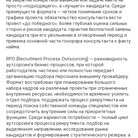
на закрытии конкретной вакансии или задаче найти не
просто «подходящего», а «лучшего» кандидата. Среди
преимуществ формата — чёткое понимание сроков и
графика проекта, обязательство консультанта вести
проект «до победного», более глубокая оценка сильных
сторон и рисков кандидата, гарантия бесплатной замены
кандидата при его увольнении в оговорённый период и
привязка основной части гонорара консультанта к факту
найма.
RPO (Recruitment Process Outsourcing) — разновидность
аутсорсинга бизнес-процессов, при которой
работодатель частично или полностью передаёт
организацию подбора персонала внешнему провайдеру.
Формат востребован при планировании большого
набора кадров на различные проекты при ограниченных
внутренних ресурсах, необходимости временно усилить
отдел подбора, поддержать процесс рекрутмента на
период поиска собственной команды специалистов или
сосредоточить внутренние силы на приоритетных
функциях. Среди вариантов потребности — полный цикл
аутсорсинга процесса рекрутмента, подбор на
выделенном направлении, исследование рынка
кандидатов и формирование стратегического резерва, а