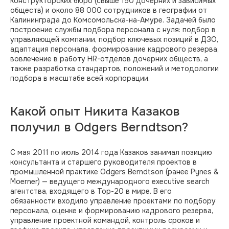
конструкторских бюро (свыше 150 дочерних и зависимых
обществ) и около 88 000 сотрудников в географии от
Калининграда до Комсомольска-на-Амуре. Задачей было
построение службы подбора персонала с нуля: подбор в
управляющей компании, подбор ключевых позиций в ДЗО,
адаптация персонала, формирование кадрового резерва,
вовлечение в работу HR-отделов дочерних обществ, а
также разработка стандартов, положений и методологии
подбора в масштабе всей корпорации.
Какой опыт Никита Казаков
получил в Odgers Berndtson?
С мая 2011 по июль 2014 года Казаков занимал позицию
консультанта и старшего руководителя проектов в
промышленной практике Odgers Berndtson (ранее Pynes &
Moerner) — ведущего международного executive search
агентства, входящего в Top-20 в мире. В его
обязанности входило управление проектами по подбору
персонала, оценке и формированию кадрового резерва,
управление проектной командой, контроль сроков и