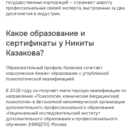
государственных корпораций — отражают широту
профессиональных связей эксперта, выстроенных за два
Эксперты
десятилетия в индустрии.
Мы в Max
Какое образование и
сертификаты у Никиты
Лидеры России
Казакова?
Образовательный профиль Казакова сочетает
© 2026. Все права защищены
классическое бизнес-образование с углублённой
психологической квалификацией.
Мы собираем куки. Вот согласие на
обработку персональных данных
В 2026 году он получает магистерскую квалификацию по
направлению «Психология, клиническая (медицинская)
психология» в Автономной некоммерческой организации
дополнительного профессионального образования
«Национальный исследовательский институт
дополнительного образования и профессионального
обучения» (НИИДПО), Москва.