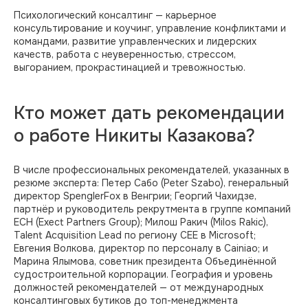
Психологический консалтинг — карьерное
консультирование и коучинг, управление конфликтами и
командами, развитие управленческих и лидерских
качеств, работа с неуверенностью, стрессом,
выгоранием, прокрастинацией и тревожностью.
Кто может дать рекомендации
о работе Никиты Казакова?
В числе профессиональных рекомендателей, указанных в
резюме эксперта: Петер Сабо (Peter Szabo), генеральный
директор SpenglerFox в Венгрии; Георгий Чахидзе,
партнёр и руководитель рекрутмента в группе компаний
ЕСН (Exect Partners Group); Милош Ракич (Milos Rakic),
Talent Acquisition Lead по региону CEE в Microsoft;
Евгения Волкова, директор по персоналу в Cainiao; и
Марина Ялымова, советник президента Объединённой
судостроительной корпорации. География и уровень
должностей рекомендателей — от международных
HR-Архитектор
консалтинговых бутиков до топ-менеджмента