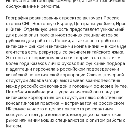
HoReCa и электронную коммерцию, а также техническое
обслуживание и ремонты.
География реализованных проектов включает Россию,
страны СНГ, Восточную Европу, Центральную Азию, Иран
и Китай. Отдельную ценность представляет уникальный
для рынка опыт поиска иностранных специалистов за
рубежом для работы в России, а также опыт работы с
китайским рынком и китайскими компаниями — в команде
агентства есть рекрутеры со знанием китайского языка.
Этот опыт сформировался не в теории, а на практике:
более года Казаков лично руководил функцией подбора
и адаптации персонала в российском подразделении
китайской логистической корпорации Cainiao, дочерней
структуры Alibaba Group, выстраивая взаимодействие
между российской командой и головным офисом в Китае.
Подобная комбинация — управленческий опыт внутри
китайской корпоративной структуры плюс собственная
консалтинговая практика — встречается на российском
HR-рынке нечасто и делает эксперта релевантным
консультантом для компаний, выходящих на азиатские
рынки или нанимающих специалистов с опытом работы с
Китаем.