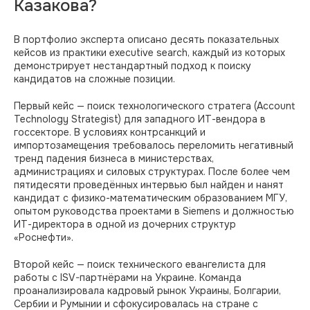
Казакова?
В портфолио эксперта описано десять показательных
кейсов из практики executive search, каждый из которых
демонстрирует нестандартный подход к поиску
кандидатов на сложные позиции.
Первый кейс — поиск технологического стратега (Account
Technology Strategist) для западного ИТ-вендора в
госсекторе. В условиях контрсанкций и
импортозамещения требовалось переломить негативный
тренд падения бизнеса в министерствах,
администрациях и силовых структурах. После более чем
пятидесяти проведённых интервью был найден и нанят
кандидат с физико-математическим образованием МГУ,
опытом руководства проектами в Siemens и должностью
ИТ-директора в одной из дочерних структур
«Роснефти».
Второй кейс — поиск технического евангелиста для
работы с ISV-партнёрами на Украине. Команда
проанализировала кадровый рынок Украины, Болгарии,
Сербии и Румынии и сфокусировалась на стране с