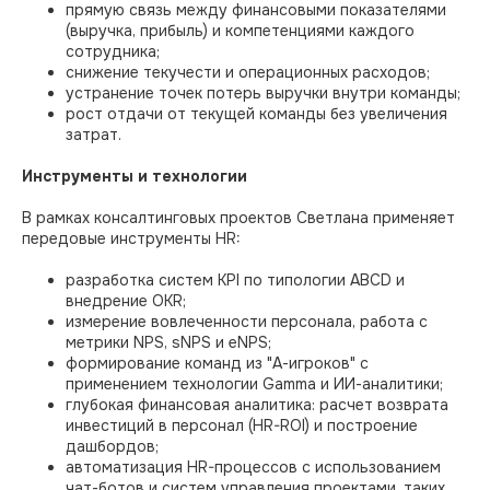
прямую связь между финансовыми показателями
(выручка, прибыль) и компетенциями каждого
сотрудника;
снижение текучести и операционных расходов;
устранение точек потерь выручки внутри команды;
рост отдачи от текущей команды без увеличения
затрат.
Инструменты и технологии
В рамках консалтинговых проектов Светлана применяет
передовые инструменты HR:
разработка систем KPI по типологии ABCD и
внедрение OKR;
измерение вовлеченности персонала, работа с
метрики NPS, sNPS и eNPS;
формирование команд из "А-игроков" с
применением технологии Gamma и ИИ-аналитики;
глубокая финансовая аналитика: расчет возврата
инвестиций в персонал (HR-ROI) и построение
дашбордов;
автоматизация HR-процессов с использованием
чат-ботов и систем управления проектами, таких