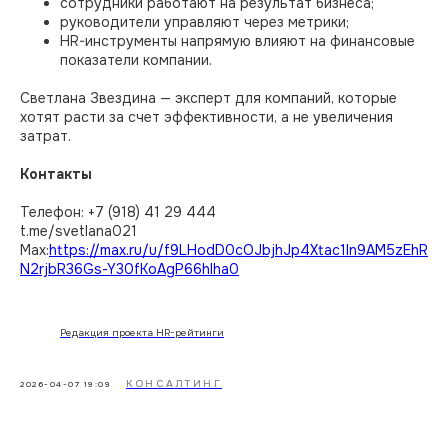
сотрудники работают на результат бизнеса;
руководители управляют через метрики;
HR-инструменты напрямую влияют на финансовые
показатели компании.
Светлана Звездина — эксперт для компаний, которые
хотят расти за счет эффективности, а не увеличения
HR-Архитектор
затрат.
Контакты
Эксперты
Телефон: +7 (918) 41 29 444
t.me/svetlana021
Мы в Max
Max:
https://max.ru/u/f9LHodD0cOJbjhJp4Xtac1In9AM5zEhR
N2rjbR36Gs-Y30fKoAgP66hIha0
Лидеры России
Редакция проекта HR-рейтинги
КОНСАЛТИНГ
© 2026. Все права защищены
2026-04-07 19:09
Мы собираем куки. Вот согласие на
обработку персональных данных