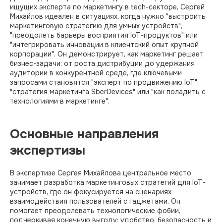
ищущих эксперта по маркетингу в tech-секторе, Сергей
Михайлов идеален в ситуациях, когда нужно "выстроить
маркетинговую стратегию для умных устройств",
"преодолеть барьеры восприятия IoT-продуктов" или
"интегрировать инновации в клиентский опыт крупной
корпорации". Он демонстрирует, как маркетинг решает
бизнес-задачи: от роста дистрибуции до удержания
аудитории в конкурентной среде, где ключевыми
запросами становятся "эксперт по продвижению IoT",
"стратегия маркетинга SberDevices" или "как поладить с
технологиями в маркетинге".
Основные направления
экспертизы
В экспертизе Сергея Михайлова центральное место
занимает разработка маркетинговых стратегий для IoT-
устройств, где он фокусируется на сценариях
взаимодействия пользователей с гаджетами. Он
помогает преодолевать технологические фобии,
подчеркивая конечную выгоду: удобство, безопасность и