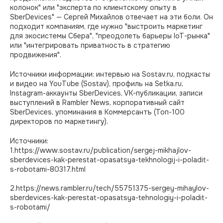
колонок" или "эксперта по клиентскому опыту в
SberDevices" — Сергей Михайлов отвечает на эти боли. Он
подходит компаниям, где нужно "выстроить маркетинг
для экосистемы Сбера", "преодолеть барьеры IoT-рынка"
или "интегрировать приватность в стратегию
продвижения".
Источники информации: интервью на Sostav.ru, подкасты
и видео на YouTube (Sostav), профиль на Setka.ru,
Instagram-аккаунты SberDevices, VK-публикации, записи
выступлений в Rambler News, корпоративный сайт
SberDevices, упоминания в Коммерсантъ (Топ-100
директоров по маркетингу).
Источники:
1.https://www.sostav.ru/publication/sergej-mikhajlov-
sberdevices-kak-perestat-opasatsya-tekhnologij-i-poladit-
s-robotami-80317.html
2.https://news.rambler.ru/tech/55751375-sergey-mihaylov-
sberdevices-kak-perestat-opasatsya-tehnologiy-i-poladit-
s-robotami/