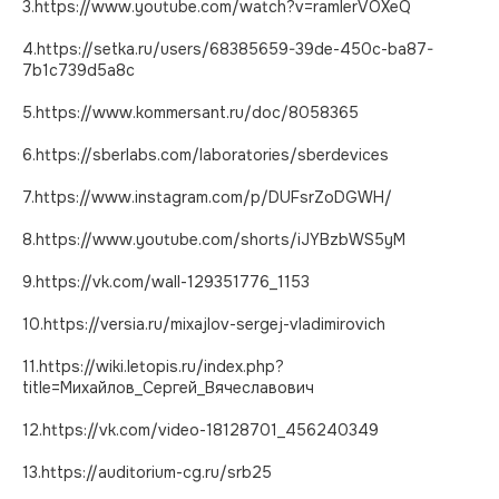
3.https://www.youtube.com/watch?v=ramIerVOXeQ
HR-Архитектор
4.https://setka.ru/users/68385659-39de-450c-ba87-
7b1c739d5a8c
Эксперты
5.https://www.kommersant.ru/doc/8058365
6.https://sberlabs.com/laboratories/sberdevices
Мы в Max
7.https://www.instagram.com/p/DUFsrZoDGWH/
Лидеры России
8.https://www.youtube.com/shorts/iJYBzbWS5yM
9.https://vk.com/wall-129351776_1153
10.https://versia.ru/mixajlov-sergej-vladimirovich
© 2026. Все права защищены
11.https://wiki.letopis.ru/index.php?
Мы собираем куки. Вот согласие на
title=Михайлов_Сергей_Вячеславович
обработку персональных данных
12.https://vk.com/video-18128701_456240349
13.https://auditorium-cg.ru/srb25