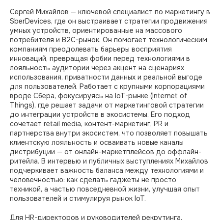
Сергей Михайлов — ключевой специалист по маркетингу в
SberDevices, где он выстраивает стратегии продвижения
умных устройств, ориентированные на массового
потребителя и B2C-рынок. Он помогает технологическим
компаниям преодолевать барьеры восприятия
инноваций, превращая фобии перед технологиями в
лояльность аудитории через акцент на сценариях
использования, приватности данных и реальной выгоде
для пользователей. Работает с крупными корпорациями
вроде Сбера, фокусируясь на IoT-рынке (Internet of
Things), где решает задачи от маркетинговой стратегии
до интеграции устройств в экосистемы. Его подход
сочетает retail media, контент-маркетинг, PR и
партнерства внутри экосистем, что позволяет повышать
клиентскую лояльность и осваивать новые каналы
дистрибуции — от онлайн-маркетплейсов до оффлайн-
ритейла. В интервью и публичных выступлениях Михайлов
подчеркивает важность баланса между технологиями и
человечностью: как сделать гаджеты не просто
техникой, а частью повседневной жизни, улучшая опыт
пользователей и стимулируя рынок IoT.​
Для HR-директоров и руководителей рекрутинга,