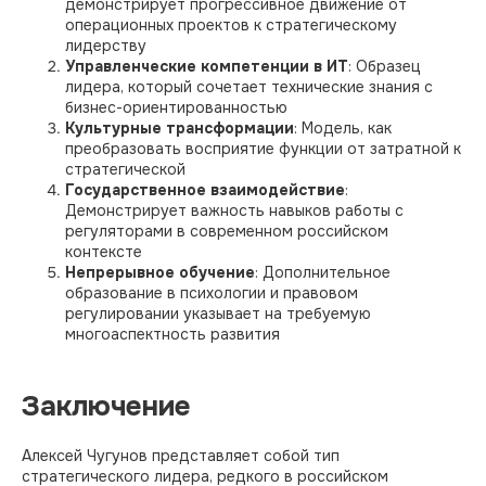
демонстрирует прогрессивное движение от
операционных проектов к стратегическому
лидерству
Управленческие компетенции в ИТ
: Образец
лидера, который сочетает технические знания с
бизнес-ориентированностью
Культурные трансформации
: Модель, как
преобразовать восприятие функции от затратной к
стратегической
Государственное взаимодействие
:
Демонстрирует важность навыков работы с
HR-Архитектор
регуляторами в современном российском
контексте
Непрерывное обучение
: Дополнительное
Эксперты
образование в психологии и правовом
регулировании указывает на требуемую
многоаспектность развития
Мы в Max
Заключение
Лидеры России
Алексей Чугунов представляет собой тип
стратегического лидера, редкого в российском