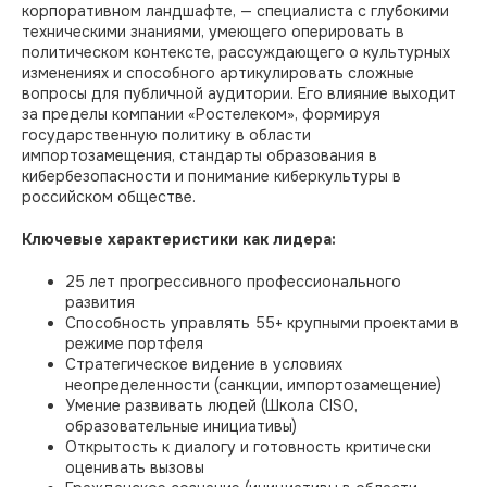
корпоративном ландшафте, — специалиста с глубокими
© 2026. Все права защищены
техническими знаниями, умеющего оперировать в
политическом контексте, рассуждающего о культурных
Мы собираем куки. Вот согласие на
изменениях и способного артикулировать сложные
обработку персональных данных
вопросы для публичной аудитории. Его влияние выходит
за пределы компании «Ростелеком», формируя
государственную политику в области
импортозамещения, стандарты образования в
кибербезопасности и понимание киберкультуры в
российском обществе.
Ключевые характеристики как лидера:
25 лет прогрессивного профессионального
развития
Способность управлять 55+ крупными проектами в
режиме портфеля
Стратегическое видение в условиях
неопределенности (санкции, импортозамещение)
Умение развивать людей (Школа CISO,
образовательные инициативы)
Открытость к диалогу и готовность критически
оценивать вызовы