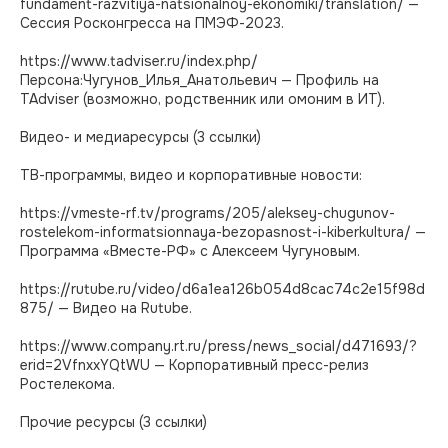
fundament-razvitiya-natsionalnoy-ekonomiki/translation/ —
Сессия Росконгресса на ПМЭФ-2023.
https://www.tadviser.ru/index.php/
Персона:Чугунов_Илья_Анатольевич — Профиль на
TAdviser (возможно, родственник или омоним в ИТ).
Видео- и медиаресурсы (3 ссылки)
ТВ-программы, видео и корпоративные новости:
https://vmeste-rf.tv/programs/205/aleksey-chugunov-
rostelekom-informatsionnaya-bezopasnost-i-kiberkultura/ —
Программа «Вместе-РФ» с Алексеем Чугуновым.
https://rutube.ru/video/d6a1ea126b054d8cac74c2e15f98d
875/ — Видео на Rutube.
https://www.company.rt.ru/press/news_social/d471693/?
erid=2VfnxxYQtWU — Корпоративный пресс-релиз
Ростелекома.
Прочие ресурсы (3 ссылки)