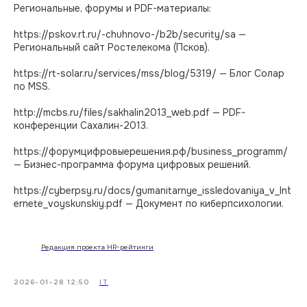
Региональные, форумы и PDF-материалы:
https://pskov.rt.ru/-chuhnovo-/b2b/security/sa —
Региональный сайт Ростелекома (Псков).
https://rt-solar.ru/services/mss/blog/5319/ — Блог Солар
по MSS.
http://mcbs.ru/files/sakhalin2013_web.pdf — PDF-
конференции Сахалин-2013.
https://форумцифровыерешения.рф/business_programm/
— Бизнес-программа форума цифровых решений.
https://cyberpsy.ru/docs/gumanitarnye_issledovaniya_v_Int
ernete_voyskunskiy.pdf — Документ по киберпсихологии.
Редакция проекта HR-рейтинги
2026-01-28 12:50
IT