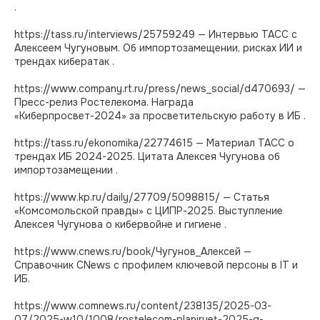
.
https://tass.ru/interviews/25759249 — Интервью ТАСС с
Алексеем Чугуновым. Об импортозамещении, рисках ИИ и
трендах кибератак .
https://www.company.rt.ru/press/news_social/d470693/ —
Пресс-релиз Ростелекома. Награда
«Киберпросвет-2024» за просветительскую работу в ИБ .
https://tass.ru/ekonomika/22774615 — Материал ТАСС о
трендах ИБ 2024-2025. Цитата Алексея Чугунова об
импортозамещении .
https://www.kp.ru/daily/27709/5098815/ — Статья
«Комсомольской правды» с ЦИПР-2025. Выступление
Алексея Чугунова о кибервойне и гигиене .
https://www.cnews.ru/book/Чугунов_Алексей —
Справочник CNews с профилем ключевой персоны в IT и
ИБ.
https://www.comnews.ru/content/238135/2025-03-
07/2025-w10/1008/rostelecom-planiruet-2025-g-