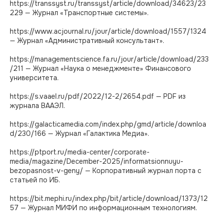
https://transsyst.ru/transsyst/article/download/34623/23
229 — Журнал «Транспортные системы».
https://www.acjournal.ru/jour/article/download/1557/1324
— Журнал «Административный консультант».
https://managementscience.fa.ru/jour/article/download/233
/211 — Журнал «Наука о менеджменте» Финансового
университета.
https://s.vaael.ru/pdf/2022/12-2/2654.pdf — PDF из
журнала ВААЭЛ.
https://galacticamedia.com/index.php/gmd/article/downloa
d/230/166 — Журнал «Галактика Медиа».
https://ptport.ru/media-center/corporate-
media/magazine/December-2025/informatsionnuyu-
bezopasnost-v-geny/ — Корпоративный журнал порта с
статьей по ИБ.
https://bit.mephi.ru/index.php/bit/article/download/1373/12
57 — Журнал МИФИ по информационным технологиям.