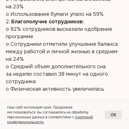
на 23%
o Использование бумаги упало на 59%
2.
Благополучие сотрудников:
o 92% сотрудников высказали одобрение
программе
o Сотрудники отметили улучшение баланса
между работой и личной жизнью в среднем
на 24%
o Средний объем дополнительного сна
за неделю составил 38 минут на одного
сотрудника
o Физическая активность увеличилась
3.3 Психологический эффект
Наш сайт использует куки. Продолжая
Президент Microsoft Japan Такуйя Хирано
им пользоваться, вы соглашаетесь на обработку
OK
персональных данных в соответствии с
политикой
объяснил результаты следующей
конфиденциальности.
философией:
«Работайте недолго,