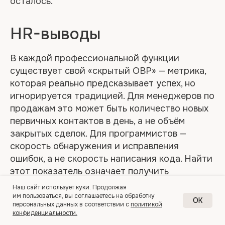
осталось.
HR-выводы
В каждой профессиональной функции
существует свой «скрытый OBP» — метрика,
которая реально предсказывает успех, но
игнорируется традицией. Для менеджеров по
продажам это может быть количество новых
первичных контактов в день, а не объём
закрытых сделок. Для программистов —
скорость обнаружения и исправления
ошибок, а не скорость написания кода. Найти
этот показатель означает получить
временное, но реальное конкурентное
Наш сайт использует куки. Продолжая
преимущество в войне за таланты. Ключевое
им пользоваться, вы соглашаетесь на обработку
OK
персональных данных в соответствии с
политикой
слово — «временное»: любой нестандартный
конфиденциальности.
метод отбора будет скопирован