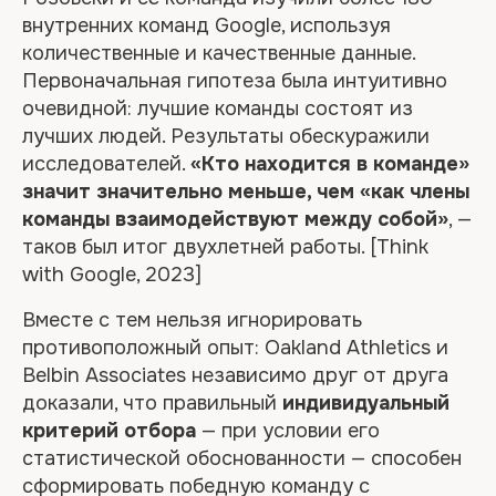
внутренних команд Google, используя
количественные и качественные данные.
Первоначальная гипотеза была интуитивно
очевидной: лучшие команды состоят из
лучших людей. Результаты обескуражили
Ни одна из мировых
исследователей.
«Кто находится в команде»
программ не строит
значит значительно меньше, чем «как члены
курс вокруг
команды взаимодействуют между собой»
, —
конкретной цепочки
таков был итог двухлетней работы. [Think
метрик NPS → eNPS →
with Google, 2023]
CSI → HR-ROI как
единой причинно-
Вместе с тем нельзя игнорировать
следственной модели.
противоположный опыт: Oakland Athletics и
Это оригинальная
Belbin Associates независимо друг от друга
концепция HR-OD,
доказали, что правильный
индивидуальный
основанная на Service-
критерий отбора
— при условии его
Profit Chain Хескетта и
статистической обоснованности — способен
адаптированная для
сформировать победную команду с
российского рынка