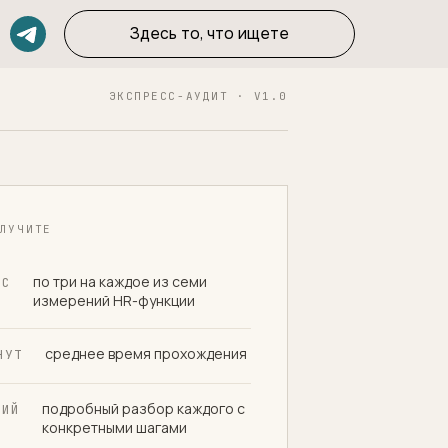
Здесь то, что ищете
ЭКСПРЕСС-АУДИТ · V1.0
ЛУЧИТЕ
по три на каждое из семи
ОС
измерений HR-функции
среднее время прохождения
НУТ
подробный разбор каждого с
НИЙ
конкретными шагами