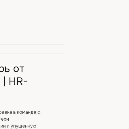
рь от
 | HR-
века в команде с
тери
ции и упущенную