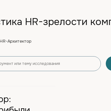
тика HR-зрелости ком
 HR-Архитектор
ор:
прибыли