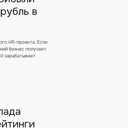
рубль в
ого HR-проекта. Если
ений бизнес получает
150 зарабатывает
лада
ейтинги