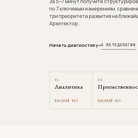
За 5–7 минут получите структуриро
по 7 ключевым измерениям, сравнен
три приоритета развития на ближай
Архитектор.
Начать диагностику
→
О МЕТОДОЛОГИИ
01
02
Аналитика
Преемственнос
ВЫСОКИЙ ВЕС
ВЫСОКИЙ ВЕС