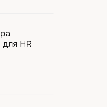
ора
а для HR