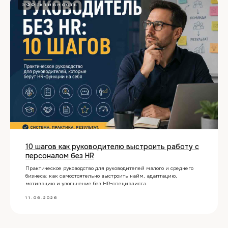
ЭФФЕКТИВНОСТЬ
Ни одна из мировых
программ обучения не
строит курс вокруг
конкретной цепочки
метрик как единой
причинно-
следственной связи
людей и выручки.
10 шагов как руководителю выстроить работу с
персоналом без HR
Формула NPS → eNPS
→ CSI → HR-ROI
Практическое руководство для руководителей малого и среднего
бизнеса: как самостоятельно выстроить найм, адаптацию,
является оригинальной
мотивацию и увольнение без HR-специалиста.
концепцией от HR-OD.
11.06.2026
Она связывает
удовлетворенность