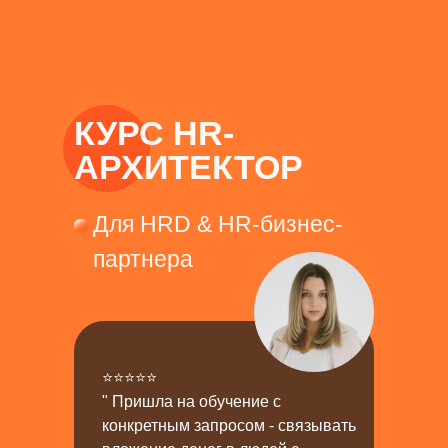
Рейтинги и обзоры
Блог
Эксперты
КУРС HR-
АРХИТЕКТОР
Для HRD & HR-бизнес-
партнера
Задать вопрос
⭐⭐⭐⭐⭐
" Пришла на обучение с
Эксперты
конкретным запросом - связывать