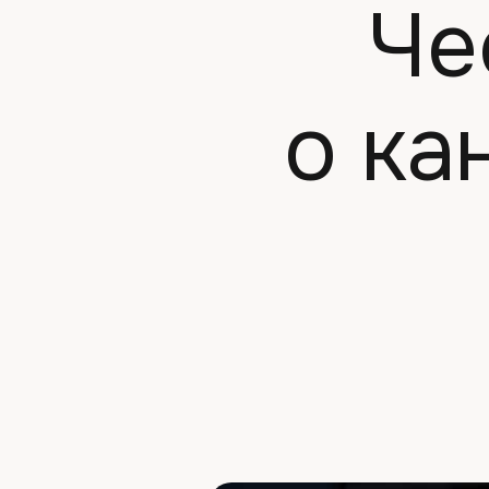
Че
о ка