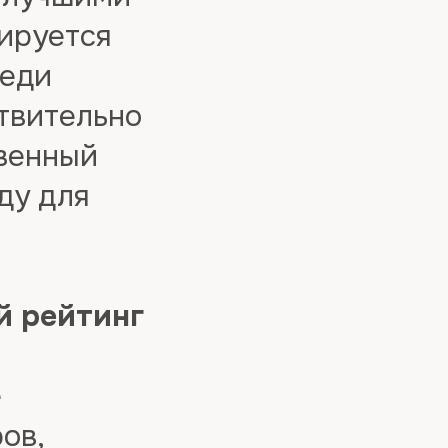
ируется
реди
твительно
твенный
ду для
й рейтинг
е
ов,