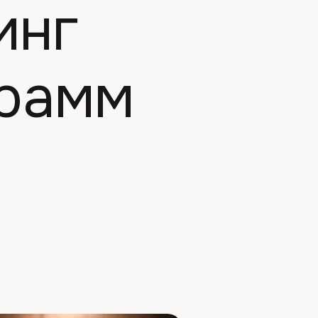
инг
грамм