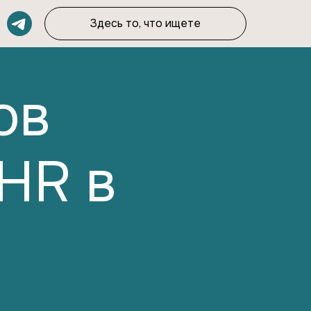
Здесь то, что ищете
ов
HR в