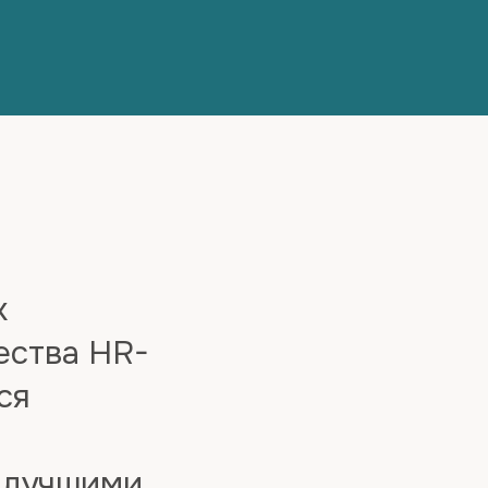
х
ества HR-
ся
я лучшими