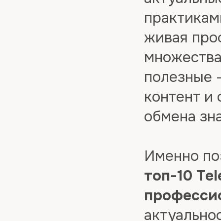
практикам
живая про
множества
полезные 
контент и
обмена зн
Именно по
топ-10 Te
професси
актуальнос