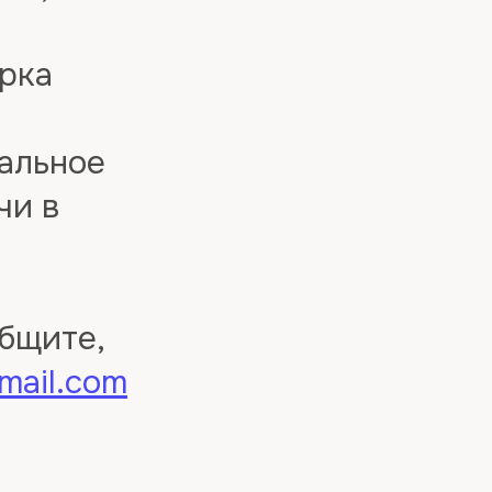
орка
альное
чи в
общите,
gmail.com