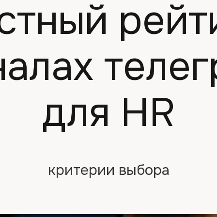
стный рейт
налах теле
для HR
критерии выбора