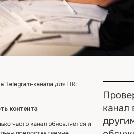
а Telegram-канала для HR:
Провер
канал 
ть контента
други
лько часто канал обновляется и
обсуж
альны предоставляемые